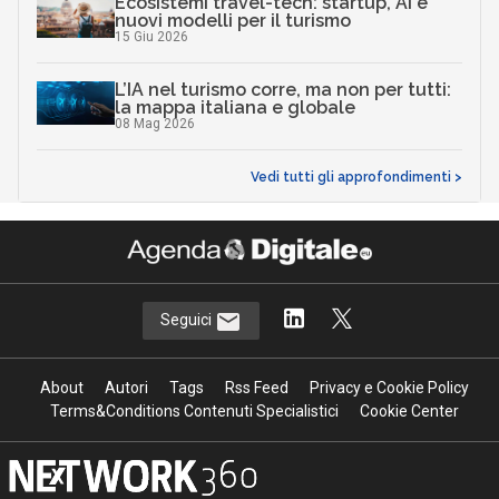
Ecosistemi travel-tech: startup, AI e
nuovi modelli per il turismo
15 Giu 2026
L’IA nel turismo corre, ma non per tutti:
la mappa italiana e globale
08 Mag 2026
Vedi tutti gli approfondimenti >
Seguici
About
Autori
Tags
Rss Feed
Privacy e Cookie Policy
Terms&Conditions Contenuti Specialistici
Cookie Center