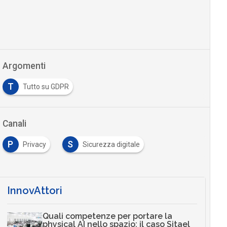
Argomenti
T
Tutto su GDPR
Canali
P
S
Privacy
Sicurezza digitale
InnovAttori
Quali competenze per portare la
physical AI nello spazio: il caso Sitael