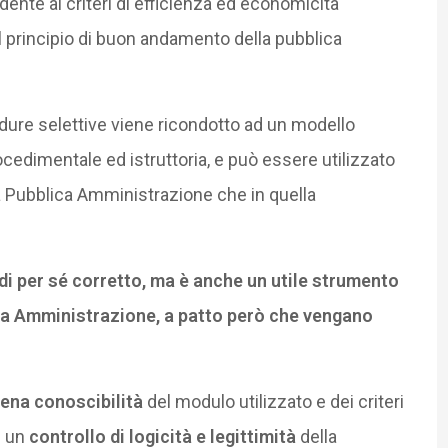
dente ai criteri di efficienza ed economicità
l principio di buon andamento della pubblica
ocedure selettive viene ricondotto ad un modello
procedimentale ed istruttoria, e può essere utilizzato
lla Pubblica Amministrazione che in quella
è di per sé corretto, ma è anche un utile strumento
lica Amministrazione, a patto però che vengano
iena conoscibilità
del modulo utilizzato e dei criteri
e un
controllo di logicità e legittimità
della