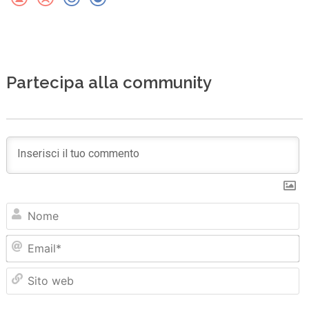
Partecipa alla community
N
Em
Sit
we