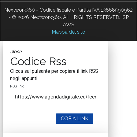
Nextwork360 - Codice fiscale e Partita IVA 13868590962
- © 2026 Nextwork360. ALL RIGHTS RESERVED. ISP
AWS
Mappa del sito
close
Codice Rss
Clicca sul pulsante per copiare il link RSS
negli appunti.
RSS link
COPIA LINK