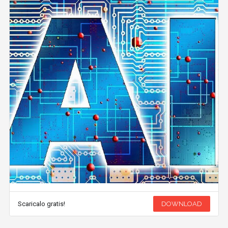
Scaricalo gratis!
DOWNLOAD