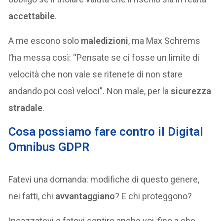
accettabile
.
A me escono solo
maledizioni
, ma Max Schrems
l’ha messa così: “Pensate se ci fosse un limite di
velocità che non vale se ritenete di non stare
andando poi così veloci”. Non male, per la
sicurezza
stradale
.
Cosa possiamo fare contro il Digital
Omnibus GDPR
Fatevi una domanda: modifiche di questo genere,
nei fatti, chi
avvantaggiano
? E chi proteggono?
Incazzatevi e fatevi sentire anche voi, fino a che