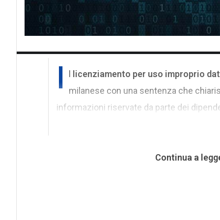
I
l
licenziamento per uso improprio dat
milanese con una sentenza che chiarisce 
informazioni riservate da parte dei dipende
Continua a legg