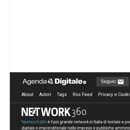
Seguici
About
Autori
Tags
Rss Feed
Privacy e Cooki
Nextwork360
è il più grande network in Italia di testate e 
digitale e imprenditoriale nelle imprese e pubbliche amminist