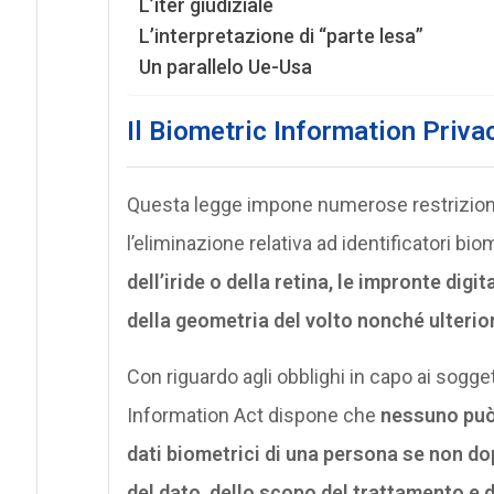
L’iter giudiziale
L’interpretazione di “parte lesa”
Un parallelo Ue-Usa
Il Biometric Information Priva
Questa legge impone numerose restrizioni s
l’eliminazione relativa ad identificatori bio
dell’iride o della retina, le impronte digi
della geometria del volto nonché ulterio
Con riguardo agli obblighi in capo ai sogget
Information Act dispone che
nessuno può 
dati biometrici di una persona se non do
del dato, dello scopo del trattamento e d