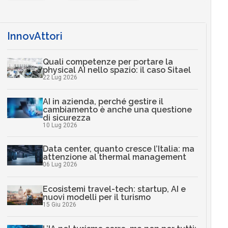
InnovAttori
Quali competenze per portare la
physical AI nello spazio: il caso Sitael
22 Lug 2026
AI in azienda, perché gestire il
cambiamento è anche una questione
di sicurezza
10 Lug 2026
Data center, quanto cresce l’Italia: ma
attenzione al thermal management
06 Lug 2026
Ecosistemi travel-tech: startup, AI e
nuovi modelli per il turismo
15 Giu 2026