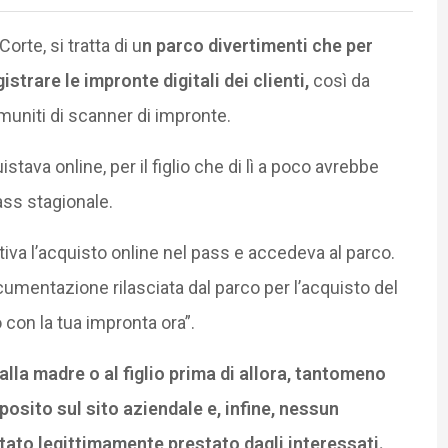
rte, si tratta di u
n parco divertimenti che per
strare le impronte digitali dei clienti,
così da
 muniti di scanner di impronte.
stava online, per il figlio che di lì a poco avrebbe
pass stagionale.
iva l’acquisto online nel pass e accedeva al parco.
cumentazione rilasciata dal parco per l’acquisto del
o con la tua impronta ora”.
lla madre o al figlio prima di allora, tantomeno
posito sul sito aziendale e, infine, nessun
tato legittimamente prestato dagli interessati.