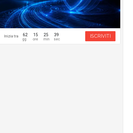
62
15
25
37
ISCRIVITI
Inizia tra