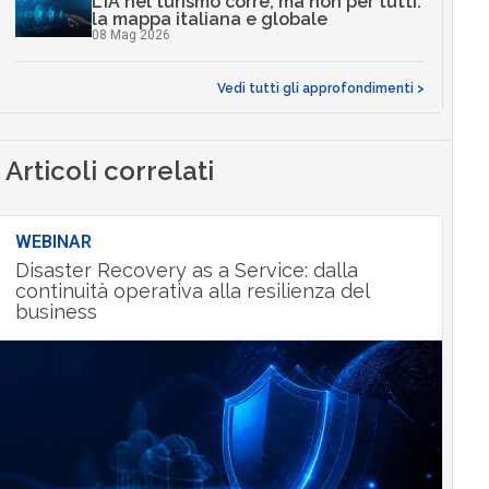
L’IA nel turismo corre, ma non per tutti:
la mappa italiana e globale
08 Mag 2026
Vedi tutti gli approfondimenti >
Articoli correlati
WEBINAR
Disaster Recovery as a Service: dalla
continuità operativa alla resilienza del
business