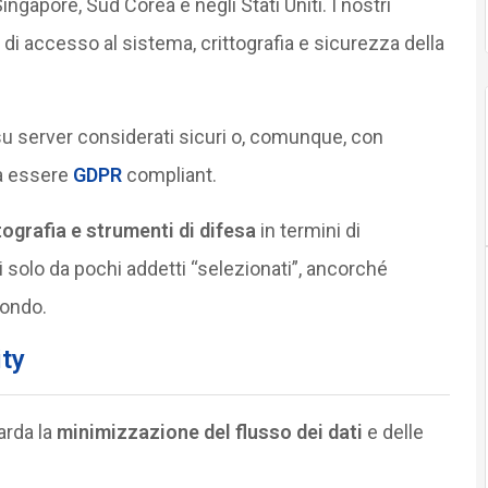
Singapore, Sud Corea e negli Stati Uniti. I nostri
di accesso al sistema, crittografia e sicurezza della
 su server considerati sicuri o, comunque, con
ma essere
GDPR
compliant.
tografia e strumenti di difesa
in termini di
 solo da pochi addetti “selezionati”, ancorché
mondo.
ty
arda la
minimizzazione del flusso dei dati
e delle