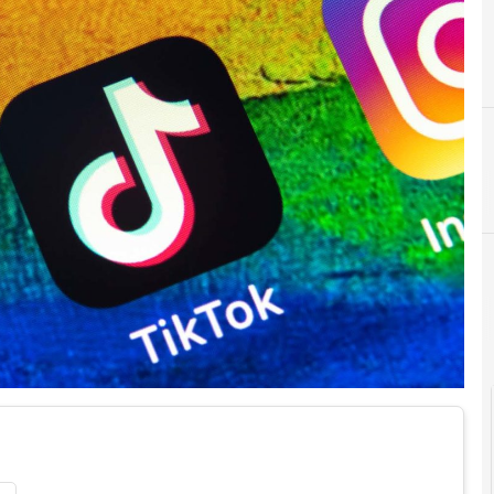
C
C
conservazione digitale
crittografia