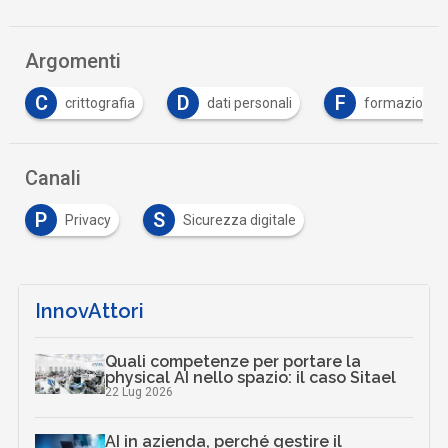
Argomenti
C
D
F
crittografia
dati personali
formazione
Canali
P
S
Privacy
Sicurezza digitale
InnovAttori
Quali competenze per portare la
physical AI nello spazio: il caso Sitael
22 Lug 2026
AI in azienda, perché gestire il