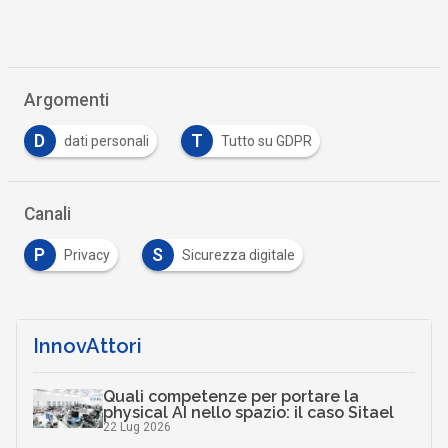
Argomenti
D
T
dati personali
Tutto su GDPR
Canali
P
S
Privacy
Sicurezza digitale
InnovAttori
Quali competenze per portare la
physical AI nello spazio: il caso Sitael
22 Lug 2026