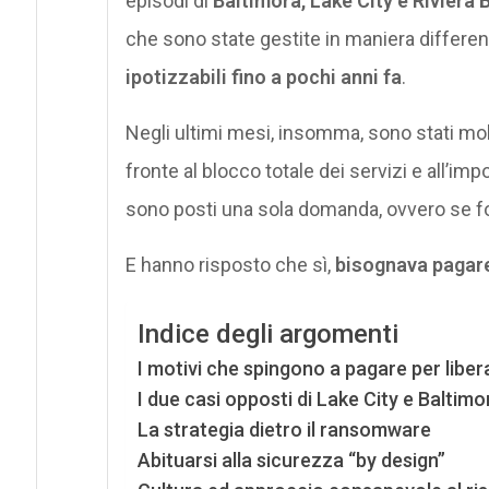
episodi di
Baltimora, Lake City e Riviera
che sono state gestite in maniera differe
ipotizzabili fino a pochi anni fa
.
Negli ultimi mesi, insomma, sono stati molti
fronte al blocco totale dei servizi e all’imp
sono posti una sola domanda, ovvero se f
E hanno risposto che sì,
bisognava pagar
Indice degli argomenti
I motivi che spingono a pagare per libe
I due casi opposti di Lake City e Baltimo
La strategia dietro il ransomware
Abituarsi alla sicurezza “by design”