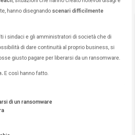
 Beach
, situazioni che hanno creato notevoli disagi e
nte, hanno disegnando
scenari difficilmente
 i sindaci e gli amministratori di società che di
ossibilità di dare continuità al proprio business, si
osse giusto pagare per liberarsi da un ransomware.
e.
E così hanno fatto.
rarsi di un ransomware
ra