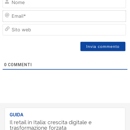
Em
Sit
we
0
COMMENTI
GUIDA
Il retail in Italia: crescita digitale e
trasformazione forzata