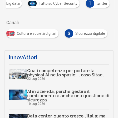
B
T
big data
Tutto su Cyber Security
twitter
Canali
S
Cultura e società digitali
Sicurezza digitale
InnovAttori
Quali competenze per portare la
physical AI nello spazio: il caso Sitael
22 Lug 2026
AI in azienda, perché gestire il
cambiamento è anche una questione di
sicurezza
10 Lug 2026
Data center, quanto cresce l’Italia: ma