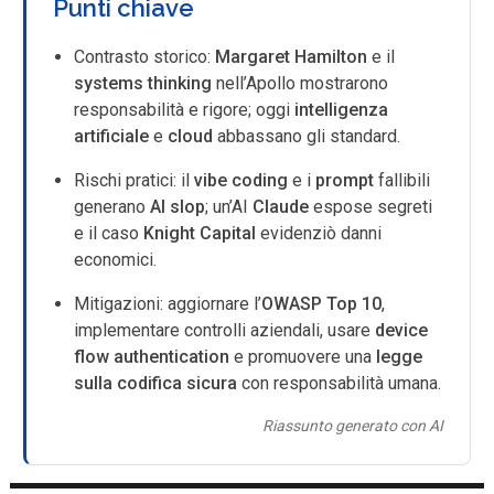
Punti chiave
Contrasto storico:
Margaret Hamilton
e il
systems thinking
nell’Apollo mostrarono
responsabilità e rigore; oggi
intelligenza
artificiale
e
cloud
abbassano gli standard.
Rischi pratici: il
vibe coding
e i
prompt
fallibili
generano
AI slop
; un’AI
Claude
espose segreti
e il caso
Knight Capital
evidenziò danni
economici.
Mitigazioni: aggiornare l’
OWASP Top 10
,
implementare controlli aziendali, usare
device
flow authentication
e promuovere una
legge
sulla codifica sicura
con responsabilità umana.
Riassunto generato con AI