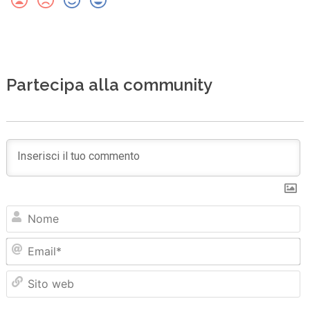
Partecipa alla community
N
Em
Sit
we