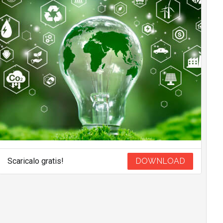
Scaricalo gratis!
DOWNLOAD