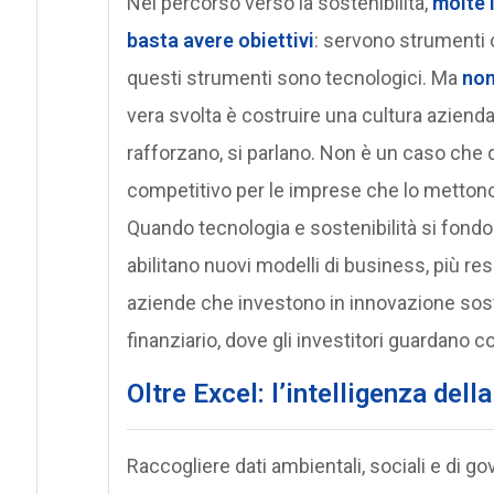
Nel percorso verso la sostenibilità,
molte 
basta avere obiettivi
: servono strumenti 
questi strumenti sono tecnologici. Ma
non
vera svolta è costruire una cultura aziendal
rafforzano, si parlano. Non è un caso che q
competitivo per le imprese che lo mettono 
Quando tecnologia e sostenibilità si fondon
abilitano nuovi modelli di business, più resi
aziende che investono in innovazione sos
finanziario, dove gli investitori guardano 
O
ltre Excel: l’intelligenza del
Raccogliere dati ambientali, sociali e di g