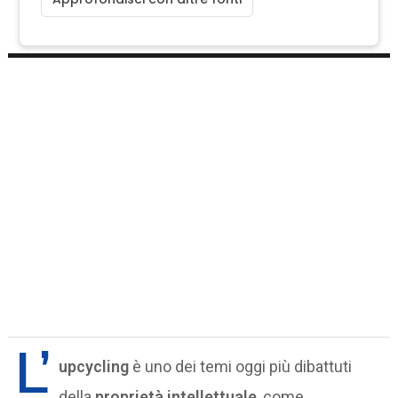
L’
upcycling
è uno dei temi oggi più dibattuti
della
proprietà intellettuale
, come