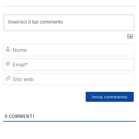
N
Em
Si
w
0
COMMENTI