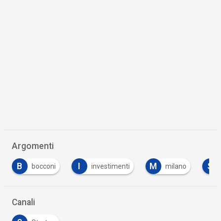
Argomenti
B
I
M
S
bocconi
investimenti
milano
Canali