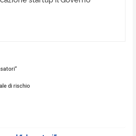
usatori”
le di rischio