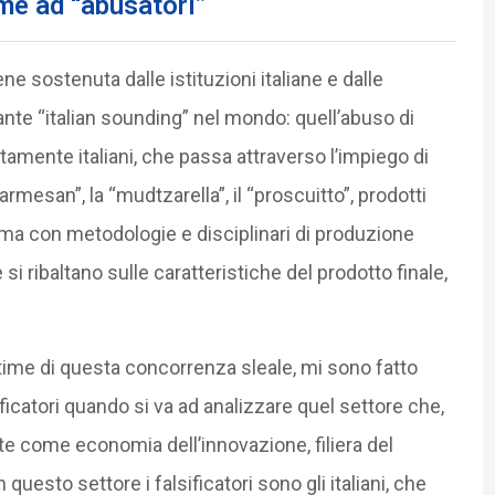
ime ad “abusatori”
e sostenuta dalle istituzioni italiane e dalle
agante “italian sounding” nel mondo: quell’abuso di
amente italiani, che passa attraverso l’impiego di
“parmesan”, la “mudtzarella”, il “proscuitto”, prodotti
o ma con metodologie e disciplinari di produzione
 ribaltano sulle caratteristiche del prodotto finale,
ittime di questa concorrenza sleale, mi sono fatto
ificatori quando si va ad analizzare quel settore che,
ente come economia dell’innovazione, filiera del
uesto settore i falsificatori sono gli italiani, che