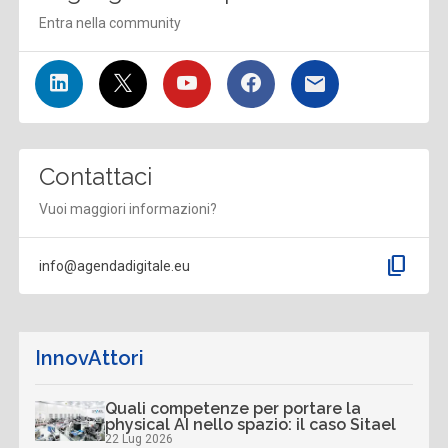
Entra nella community
Contattaci
Vuoi maggiori informazioni?
content_copy
info@agendadigitale.eu
InnovAttori
Quali competenze per portare la
physical AI nello spazio: il caso Sitael
22 Lug 2026