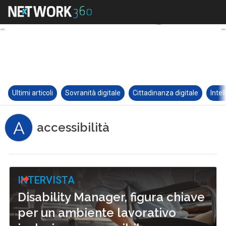
Ultimi articoli
Sovranità digitale
Cittadinanza digitale
Intel
A
accessibilità
INTERVISTA
Disability Manager, figura chiave
per un ambiente lavorativo