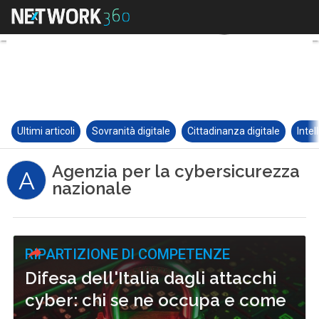
Ultimi articoli
Sovranità digitale
Cittadinanza digitale
Intel
Agenzia per la cybersicurezza
A
nazionale
RIPARTIZIONE DI COMPETENZE
Difesa dell'Italia dagli attacchi
cyber: chi se ne occupa e come