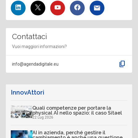
Contattaci
Vuoi maggiori informazioni?
content_copy
info@agendadigitale.eu
InnovAttori
Quali competenze per portare la
physical AI nello spazio: il caso Sitael
22 Lug 2026
AI in azienda, perché gestire il
cambiamento è anche una questione