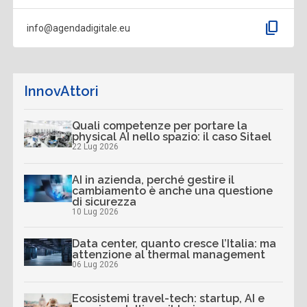
content_copy
info@agendadigitale.eu
InnovAttori
Quali competenze per portare la
physical AI nello spazio: il caso Sitael
22 Lug 2026
AI in azienda, perché gestire il
cambiamento è anche una questione
di sicurezza
10 Lug 2026
Data center, quanto cresce l’Italia: ma
attenzione al thermal management
06 Lug 2026
Ecosistemi travel-tech: startup, AI e