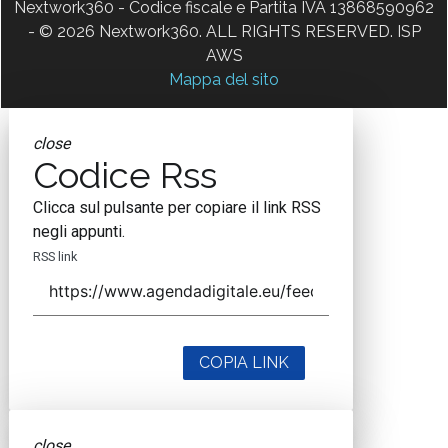
Nextwork360 - Codice fiscale e Partita IVA 13868590962
- © 2026 Nextwork360. ALL RIGHTS RESERVED. ISP
AWS
Mappa del sito
close
Codice Rss
Clicca sul pulsante per copiare il link RSS
negli appunti.
RSS link
COPIA LINK
close