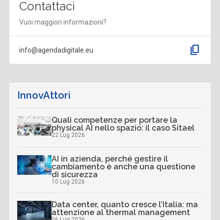
Contattaci
Vuoi maggiori informazioni?
content_copy
info@agendadigitale.eu
InnovAttori
Quali competenze per portare la
physical AI nello spazio: il caso Sitael
22 Lug 2026
AI in azienda, perché gestire il
cambiamento è anche una questione
di sicurezza
10 Lug 2026
Data center, quanto cresce l’Italia: ma
attenzione al thermal management
06 Lug 2026