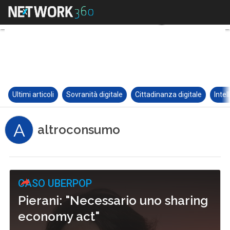
Ultimi articoli
Sovranità digitale
Cittadinanza digitale
Intel
A
altroconsumo
CASO UBERPOP
Pierani: "Necessario uno sharing
economy act"