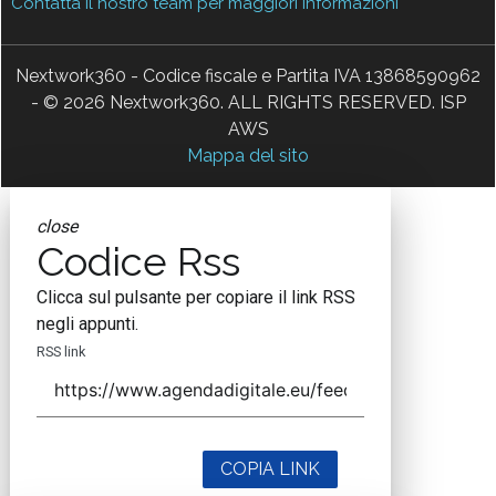
Contatta il nostro team per maggiori informazioni
Nextwork360 - Codice fiscale e Partita IVA 13868590962
- © 2026 Nextwork360. ALL RIGHTS RESERVED. ISP
AWS
Mappa del sito
close
Codice Rss
Clicca sul pulsante per copiare il link RSS
negli appunti.
RSS link
COPIA LINK