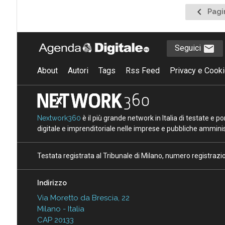
Pagina
Pagi
precede
Seguici
About
Autori
Tags
Rss Feed
Privacy e Cooki
Nextwork360
è il più grande network in Italia di testate e 
digitale e imprenditoriale nelle imprese e pubbliche amminist
Testata registrata al Tribunale di Milano, numero registraz
Indirizzo
Via Moretto da Brescia, 22
Milano - Italia
CAP 20133