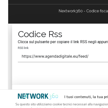
Nextwork360 - Codice fisc
Codice Rss
Clicca sul pulsante per copiare il link RSS negli appunt
RSS link
Codice Rss
I tuoi contenuti, la tua pr
Clicca sul pulsante per copiare il link RSS negli appunt
Su questo sito utilizziamo cookie tecnici necessari alla navigazion