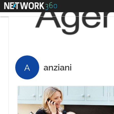
Menu
anziani
A