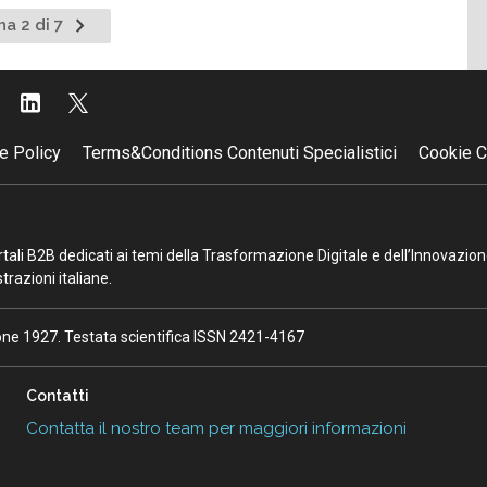
Pagina
na 2 di 7
nte
successiva
e Policy
Terms&Conditions Contenuti Specialistici
Cookie C
portali B2B dedicati ai temi della Trasformazione Digitale e dell’Innovazio
razioni italiane.
ione 1927. Testata scientifica ISSN 2421-4167
Contatti
Contatta il nostro team per maggiori informazioni