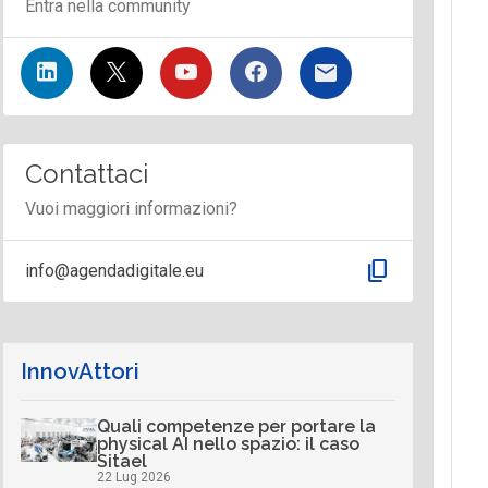
Entra nella community
Contattaci
Vuoi maggiori informazioni?
content_copy
info@agendadigitale.eu
InnovAttori
Quali competenze per portare la
physical AI nello spazio: il caso
Sitael
22 Lug 2026