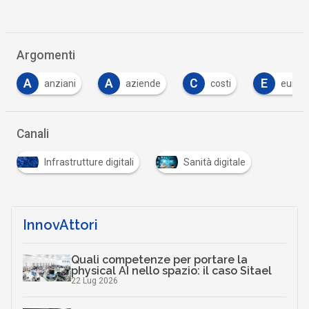
Argomenti
A
C
E
F
aziende
costi
europa
franci
Canali
Infrastrutture digitali
Sanità digitale
InnovAttori
Quali competenze per portare la
physical AI nello spazio: il caso Sitael
22 Lug 2026