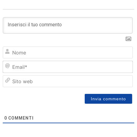
N
Em
Sit
we
0
COMMENTI