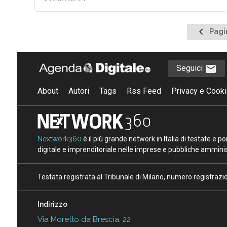
Pagina
Pagi
precede
Seguici
About
Autori
Tags
Rss Feed
Privacy e Cooki
Nextwork360
è il più grande network in Italia di testate e 
digitale e imprenditoriale nelle imprese e pubbliche amminist
Testata registrata al Tribunale di Milano, numero registraz
Indirizzo
Via Moretto da Brescia, 22