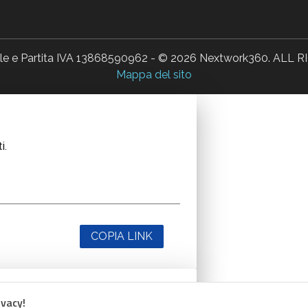
ale e Partita IVA 13868590962 - © 2026 Nextwork360. AL
Mappa del sito
i.
COPIA LINK
ivacy!