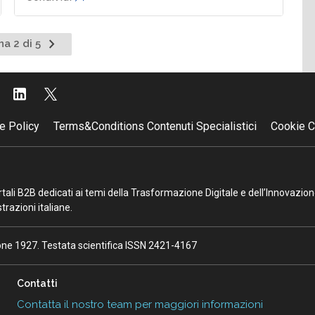
Pagina
na 2 di 5
nte
successiva
e Policy
Terms&Conditions Contenuti Specialistici
Cookie C
portali B2B dedicati ai temi della Trasformazione Digitale e dell’Innovazio
razioni italiane.
ione 1927. Testata scientifica ISSN 2421-4167
Contatti
Contatta il nostro team per maggiori informazioni