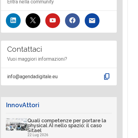
Entra nella community
Contattaci
Vuoi maggiori informazioni?
content_copy
info@agendadigitale.eu
InnovAttori
Quali competenze per portare la
physical AI nello spazio: il caso
Sitael
22 Lug 2026