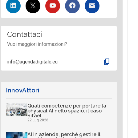
Contattaci
Vuoi maggiori informazioni?
content_copy
info@agendadigitale.eu
InnovAttori
Quali competenze per portare la
physical AI nello spazio: il caso
Sitael
22 Lug 2026
AI in azienda, perché gestire il