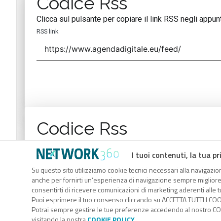
Codice Rss
Clicca sul pulsante per copiare il link RSS negli appunt
RSS link
Codice Rss
Clicca sul pulsante per copiare il link RSS negli appunt
I tuoi contenuti, la tua pr
RSS link
Su questo sito utilizziamo cookie tecnici necessari alla navigazion
anche per fornirti un’esperienza di navigazione sempre migliore, p
consentirti di ricevere comunicazioni di marketing aderenti alle tu
Puoi esprimere il tuo consenso cliccando su ACCETTA TUTTI I COO
Potrai sempre gestire le tue preferenze accedendo al nostro COO
visitando la nostra
COOKIE POLICY
.