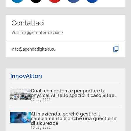
Contattaci
Vuoi maggiori informazioni?
content_copy
info@agendadigitale.eu
InnovAttori
Quali competenze per portare la
physical AI nello spazio: il caso Sitael
22 Lug 2026
AI in azienda, perché gestire il
cambiamento è anche una questione
di sicurezza
10 Lug 2026