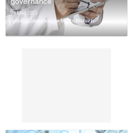
governance”
09 Mag 2022
di
Maria Cammarota
e
Mauro Moruzzi