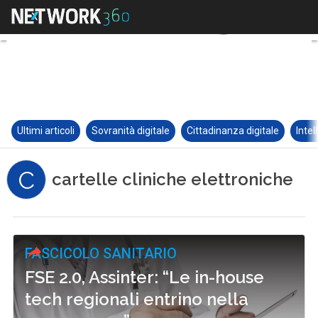
Ultimi articoli
Sovranità digitale
Cittadinanza digitale
Intel
C
cartelle cliniche elettroniche
FASCICOLO SANITARIO
FSE 2.0, Assinter: “Le in-house
tech regionali entrino nella