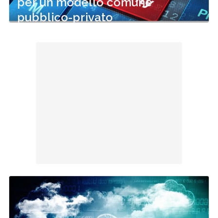
per un modello comune
pubblico-privato
21 Gen 2022
di
Matteo Montesi