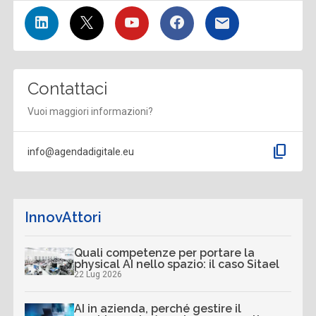
Contattaci
Vuoi maggiori informazioni?
content_copy
info@agendadigitale.eu
InnovAttori
Quali competenze per portare la
physical AI nello spazio: il caso Sitael
22 Lug 2026
AI in azienda, perché gestire il