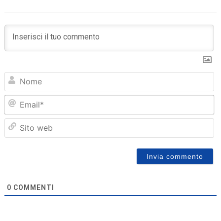
N
Em
Sit
we
0
COMMENTI