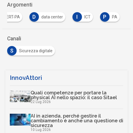
Argomenti
D
I
P
S
data center
ICT
PA
speciale
Canali
S
Sicurezza digitale
InnovAttori
Quali competenze per portare la
physical AI nello spazio: il caso Sitael
22 Lug 2026
AI in azienda, perché gestire il
cambiamento è anche una questione di
sicurezza
10 Lug 2026