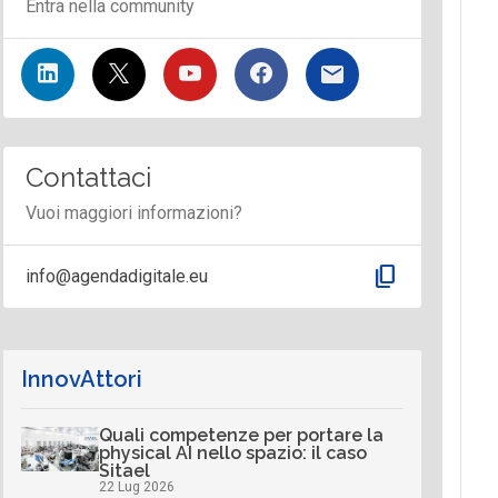
Entra nella community
Contattaci
Vuoi maggiori informazioni?
content_copy
info@agendadigitale.eu
InnovAttori
Quali competenze per portare la
physical AI nello spazio: il caso
Sitael
22 Lug 2026