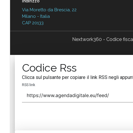
Indirizzo
Via Moretto da Brescia, 22
Milano - Italia
CAP 20133
Nextwork360 - Codice fisc
Codice Rss
Clicca sul pulsante per copiare il link RSS negli appunt
RSS link