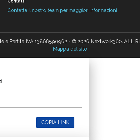
Contatti
Contatta il nostro team per maggiori informazioni
ale e Partita IVA 13868590962 - © 2026 Nextwork360. AL
Mappa del sito
i.
COPIA LINK