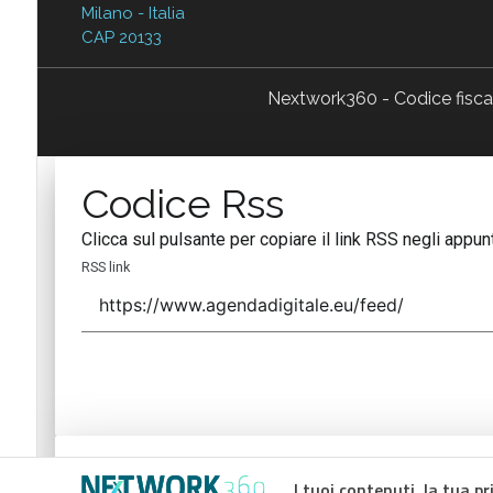
Milano - Italia
CAP 20133
Nextwork360 - Codice fisc
Codice Rss
Clicca sul pulsante per copiare il link RSS negli appunt
RSS link
Codice Rss
I tuoi contenuti, la tua pr