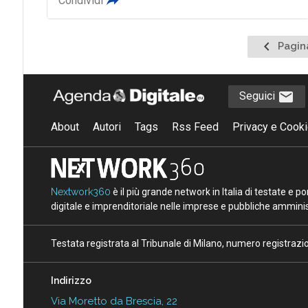
Condividi
Pagina
Pagin
preceden
Seguici
About
Autori
Tags
Rss Feed
Privacy e Cooki
Nextwork360
è il più grande network in Italia di testate e 
digitale e imprenditoriale nelle imprese e pubbliche amminist
Testata registrata al Tribunale di Milano, numero registraz
Indirizzo
Via Moretto da Brescia, 22