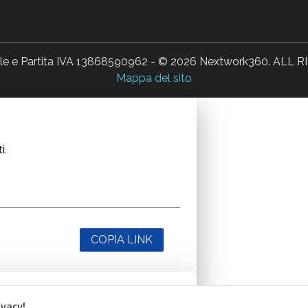
ale e Partita IVA 13868590962 - © 2026 Nextwork360. AL
Mappa del sito
i.
COPIA LINK
ivacy!