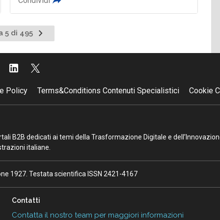
Condividi
Pagina
a 5 di 495
te
successiva
e Policy
Terms&Conditions Contenuti Specialistici
Cookie C
portali B2B dedicati ai temi della Trasformazione Digitale e dell’Innovazio
razioni italiane.
ione 1927. Testata scientifica ISSN 2421-4167
Contatti
Contatta il nostro team per maggiori informazioni