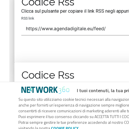
Codice Rss
Clicca sul pulsante per copiare il link RSS negli appunt
RSS link
Codice Rss
Clicca sul pulsante per copiare il link RSS negli appunt
I tuoi contenuti, la tua pr
RSS link
Su questo sito utilizziamo cookie tecnici necessari alla navigazion
anche per fornirti un’esperienza di navigazione sempre migliore, p
consentirti di ricevere comunicazioni di marketing aderenti alle tu
Puoi esprimere il tuo consenso cliccando su ACCETTA TUTTI I COO
Potrai sempre gestire le tue preferenze accedendo al nostro COO
visitando la nostra
COOKIE POLICY
.