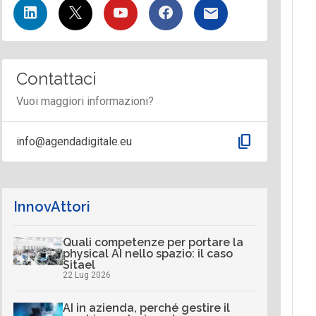
Contattaci
Vuoi maggiori informazioni?
content_copy
info@agendadigitale.eu
InnovAttori
Quali competenze per portare la
physical AI nello spazio: il caso
Sitael
22 Lug 2026
AI in azienda, perché gestire il