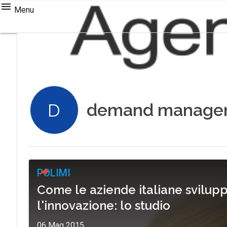
Menu
demand manage
D
POLIMI
Come le aziende italiane svilup
l'innovazione: lo studio
06 Mag 2015