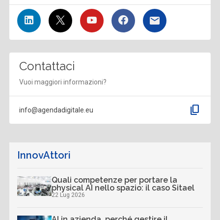
Contattaci
Vuoi maggiori informazioni?
content_copy
info@agendadigitale.eu
InnovAttori
Quali competenze per portare la
physical AI nello spazio: il caso Sitael
22 Lug 2026
AI in azienda, perché gestire il