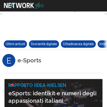
Ultimi articoli
Sovranità digitale
Cittadinanza digitale
Intel
E
e-Sports
RAPPORTO IIDEA-NIELSEN
eSports: identikit e numeri degli
appassionati italiani