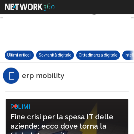
Ultimi articoli
Sovranità digitale
Cittadinanza digitale
Intel
E
erp mobility
POLIMI
Fine crisi per la spesa IT delle
aziende: ecco dove torna la