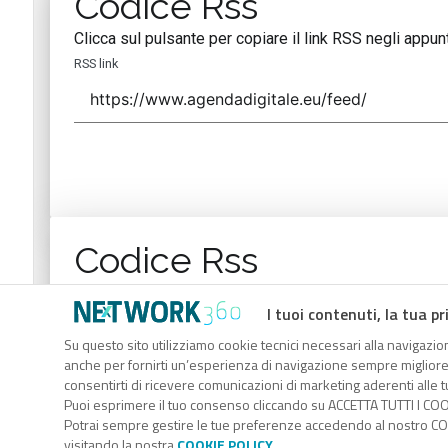
Codice Rss
Clicca sul pulsante per copiare il link RSS negli appunt
RSS link
Codice Rss
Clicca sul pulsante per copiare il link RSS negli appunt
I tuoi contenuti, la tua pr
RSS link
Su questo sito utilizziamo cookie tecnici necessari alla navigazion
anche per fornirti un’esperienza di navigazione sempre migliore, p
consentirti di ricevere comunicazioni di marketing aderenti alle tu
Puoi esprimere il tuo consenso cliccando su ACCETTA TUTTI I COO
Potrai sempre gestire le tue preferenze accedendo al nostro COO
visitando la nostra
COOKIE POLICY
.