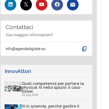
Contattaci
Vuoi maggiori informazioni?
content_copy
info@agendadigitale.eu
InnovAttori
Quali competenze per portare la
physical AI nello spazio: il caso
Sitael
22 Lug 2026
AI in azienda, perché gestire il