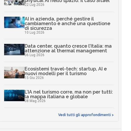
physical AI nello spazio: il caso Sitael
22 Lug 2026
AI in azienda, perché gestire il
cambiamento è anche una questione
di sicurezza
10 Lug 2026
Data center, quanto cresce l’Italia: ma
attenzione al thermal management
06 Lug 2026
Ecosistemi travel-tech: startup, AI e
nuovi modelli per il turismo
15 Giu 2026
L’IA nel turismo corre, ma non per tutti:
la mappa italiana e globale
08 Mag 2026
Vedi tutti gli approfondimenti >