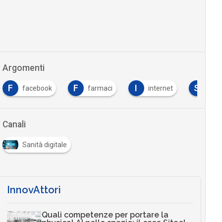
Argomenti
F
F
I
S
facebook
farmaci
internet
soci
Canali
Sanità digitale
InnovAttori
Quali competenze per portare la