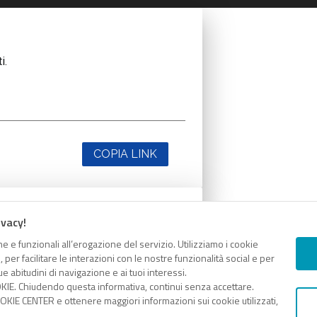
i.
COPIA LINK
ivacy!
i.
e e funzionali all’erogazione del servizio. Utilizziamo i cookie
er facilitare le interazioni con le nostre funzionalità social e per
e abitudini di navigazione e ai tuoi interessi.
KIE. Chiudendo questa informativa, continui senza accettare.
KIE CENTER e ottenere maggiori informazioni sui cookie utilizzati,