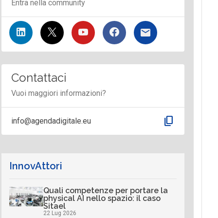
Entra nella community
Contattaci
Vuoi maggiori informazioni?
content_copy
info@agendadigitale.eu
InnovAttori
Quali competenze per portare la
physical AI nello spazio: il caso
Sitael
22 Lug 2026