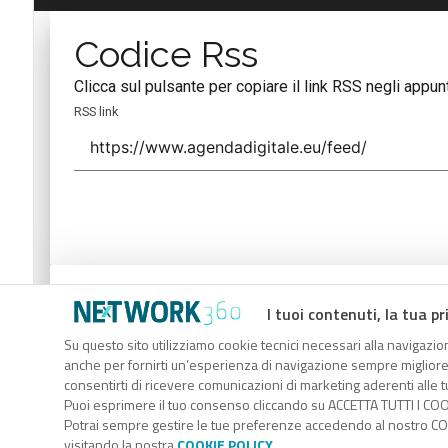
Codice Rss
Clicca sul pulsante per copiare il link RSS negli appunt
RSS link
Codice Rss
I tuoi contenuti, la tua pr
Clicca sul pulsante per copiare il link RSS negli appunt
Su questo sito utilizziamo cookie tecnici necessari alla navigazion
anche per fornirti un’esperienza di navigazione sempre migliore, p
RSS link
consentirti di ricevere comunicazioni di marketing aderenti alle tu
Puoi esprimere il tuo consenso cliccando su ACCETTA TUTTI I COO
Potrai sempre gestire le tue preferenze accedendo al nostro COO
visitando la nostra
COOKIE POLICY
.