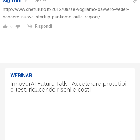
Sigfrido
13 anni fa
http://www.chefuturo.it/2012/08/se-vogliamo-davvero-veder-
nascere-nuove-startup-puntiamo-sulle-regioni/
Rispondi
0
WEBINAR
InnoverAI Future Talk - Accelerare prototipi
e test, riducendo rischi e costi