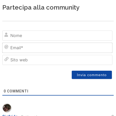
Partecipa alla community
N
Em
Sit
we
0
COMMENTI