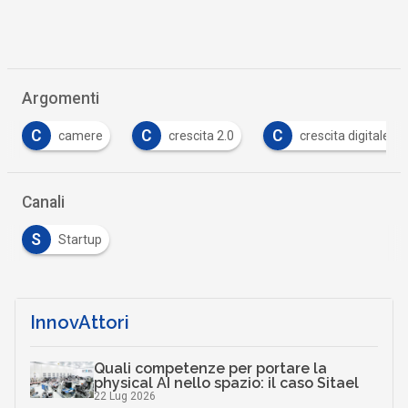
Argomenti
C
C
D
crescita 2.0
crescita digitale iacono
dati
…
Canali
S
Startup
InnovAttori
Quali competenze per portare la
physical AI nello spazio: il caso Sitael
22 Lug 2026