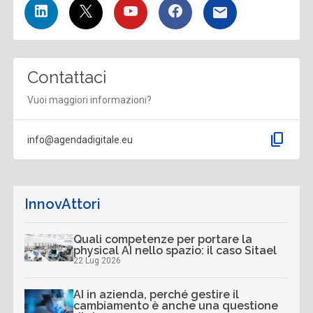
Contattaci
Vuoi maggiori informazioni?
content_copy
info@agendadigitale.eu
InnovAttori
Quali competenze per portare la
physical AI nello spazio: il caso Sitael
22 Lug 2026
AI in azienda, perché gestire il
cambiamento è anche una questione