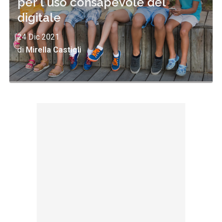
per l'uso consapevole del
digitale
24 Dic 2021
di
Mirella Castigli