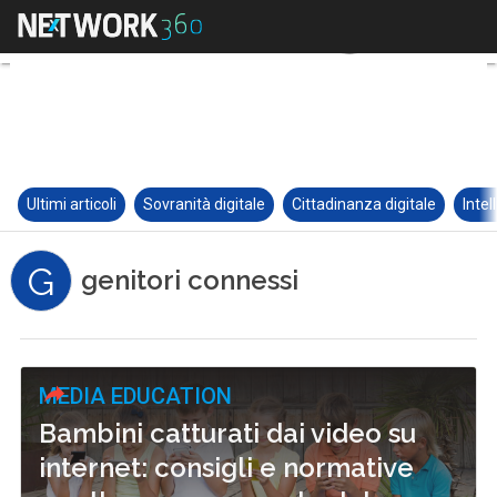
Ultimi articoli
Sovranità digitale
Cittadinanza digitale
Intel
G
genitori connessi
MEDIA EDUCATION
Bambini catturati dai video su
internet: consigli e normative