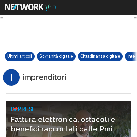
Ultimi articoli
Sovranità digitale
Cittadinanza digitale
Intel
I
imprenditori
IMPRESE
Fattura elettronica, ostacoli e
benefici raccontati dalle Pmi