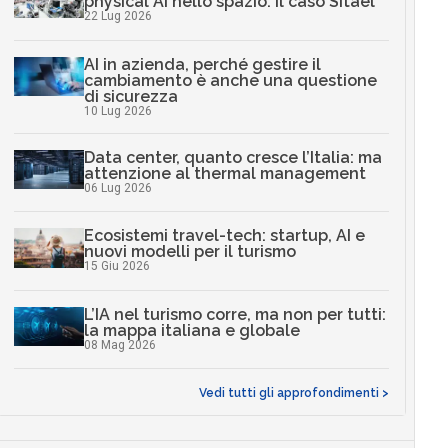
physical AI nello spazio: il caso Sitael
22 Lug 2026
AI in azienda, perché gestire il
cambiamento è anche una questione
di sicurezza
10 Lug 2026
Data center, quanto cresce l’Italia: ma
attenzione al thermal management
06 Lug 2026
Ecosistemi travel-tech: startup, AI e
nuovi modelli per il turismo
15 Giu 2026
L’IA nel turismo corre, ma non per tutti:
la mappa italiana e globale
08 Mag 2026
Vedi tutti gli approfondimenti >