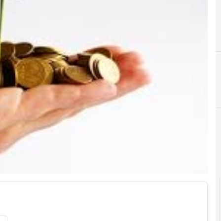
2
A
2015
accesso