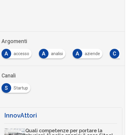
Argomenti
A
A
C
C
analisi
aziende
collaborazione
Canali
S
Startup
InnovAttori
Quali competenze per portare la