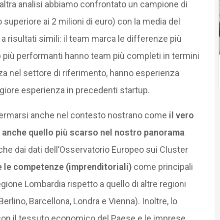
un’altra analisi abbiamo confrontato un campione di
 superiore ai 2 milioni di euro) con la media del
 risultati simili: il team marca le differenze più
up più performanti hanno team più completi in termini
 nel settore di riferimento, hanno esperienza
iore esperienza in precedenti startup.
rmarsi anche nel contesto nostrano come
il vero
 è anche quello più scarso nel nostro panorama
e dai dati dell’Osservatorio Europeo sui Cluster
e le competenze (imprenditoriali)
come principali
gione Lombardia rispetto a quello di altre regioni
Berlino, Barcellona, Londra e Vienna). Inoltre, lo
 con il tessuto economico del Paese e le imprese