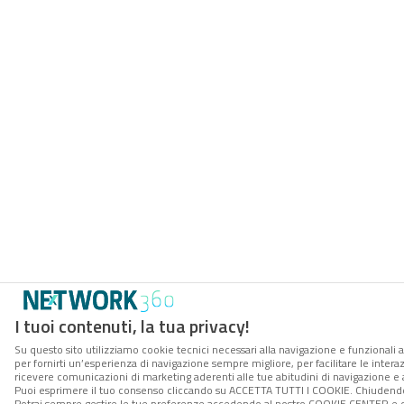
I tuoi contenuti, la tua privacy!
Su questo sito utilizziamo cookie tecnici necessari alla navigazione e funzionali a
per fornirti un’esperienza di navigazione sempre migliore, per facilitare le interaz
ricevere comunicazioni di marketing aderenti alle tue abitudini di navigazione e ai
Puoi esprimere il tuo consenso cliccando su ACCETTA TUTTI I COOKIE. Chiudendo 
Potrai sempre gestire le tue preferenze accedendo al nostro COOKIE CENTER e ott