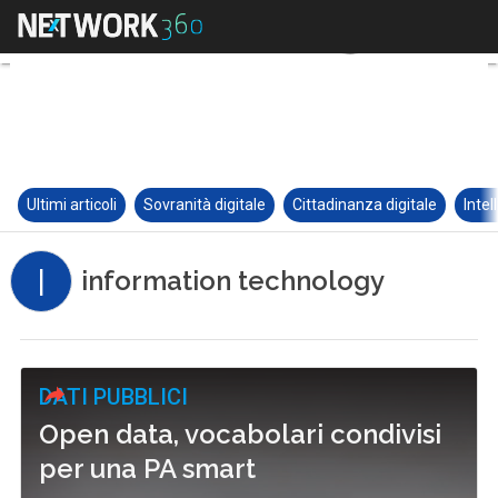
Ultimi articoli
Sovranità digitale
Cittadinanza digitale
Intel
I
information technology
DATI PUBBLICI
Open data, vocabolari condivisi
per una PA smart