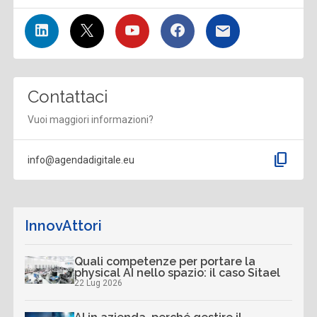
Contattaci
Vuoi maggiori informazioni?
content_copy
info@agendadigitale.eu
InnovAttori
Quali competenze per portare la
physical AI nello spazio: il caso Sitael
22 Lug 2026