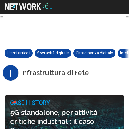
Ultimi articoli
Sovranità digitale
Cittadinanza digitale
Intel
I
infrastruttura di rete
CASE HISTORY
5G standalone, per attività
critiche industriali: il caso