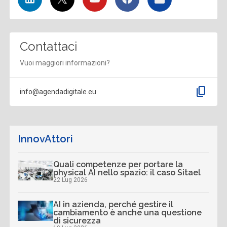
Contattaci
Vuoi maggiori informazioni?
content_copy
info@agendadigitale.eu
InnovAttori
Quali competenze per portare la
physical AI nello spazio: il caso Sitael
22 Lug 2026
AI in azienda, perché gestire il
cambiamento è anche una questione
di sicurezza