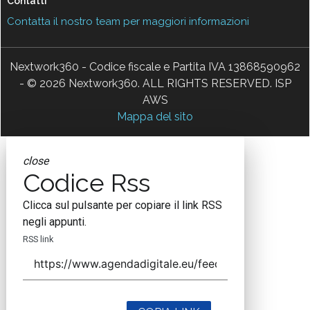
Contatti
Contatta il nostro team per maggiori informazioni
Nextwork360 - Codice fiscale e Partita IVA 13868590962
- © 2026 Nextwork360. ALL RIGHTS RESERVED. ISP
AWS
Mappa del sito
close
Codice Rss
Clicca sul pulsante per copiare il link RSS
negli appunti.
RSS link