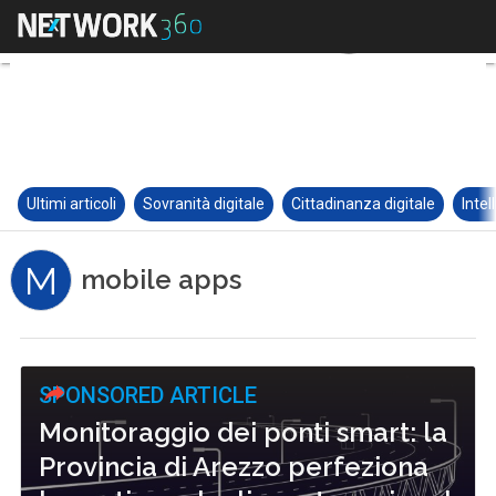
Ultimi articoli
Sovranità digitale
Cittadinanza digitale
Intel
M
mobile apps
SPONSORED ARTICLE
Monitoraggio dei ponti smart: la
Provincia di Arezzo perfeziona