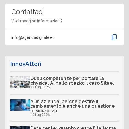
Contattaci
Vuoi maggiori informazioni?
content_copy
info@agendadigitale.eu
InnovAttori
Quali competenze per portare la
physical AI nello spazio: il caso Sitael
22 Lug 2026
AI in azienda, perché gestire il
cambiamento è anche una questione
di sicurezza
10 Lug 2026
Data center, quanto cresce l’Italia: ma