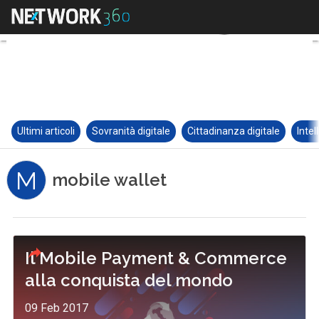
Ultimi articoli
Sovranità digitale
Cittadinanza digitale
Intel
M
mobile wallet
Il Mobile Payment & Commerce
alla conquista del mondo
09 Feb 2017