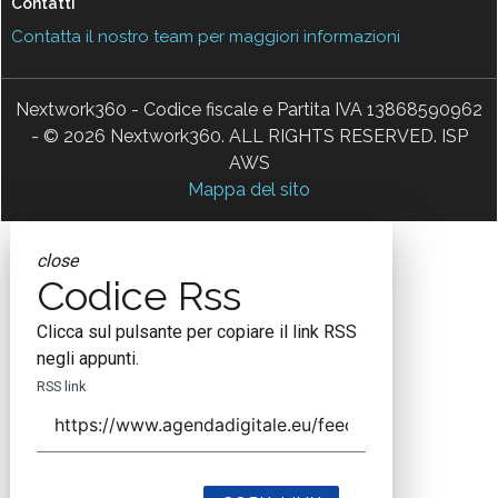
Contatti
Contatta il nostro team per maggiori informazioni
Nextwork360 - Codice fiscale e Partita IVA 13868590962
- © 2026 Nextwork360. ALL RIGHTS RESERVED. ISP
AWS
Mappa del sito
close
Codice Rss
Clicca sul pulsante per copiare il link RSS
negli appunti.
RSS link