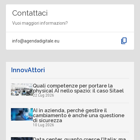
Contattaci
Vuoi maggiori informazioni?
content_copy
info@agendadigitale.eu
InnovAttori
Quali competenze per portare la
physical AI nello spazio: il caso Sitael
22 Lug 2026
AI in azienda, perché gestire il
cambiamento è anche una questione
di sicurezza
10 Lug 2026
Data center, quanto cresce l’Italia: ma