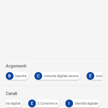
Argomenti
B
C
E
banche
crescita digitale iacono
evento
Canali
E
I
ocietà digitali
E Commerce
Identità digitale