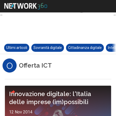
Ultimi articoli
Sovranità digitale
Cittadinanza digitale
Intel
O
Offerta ICT
Innovazione digitale: l'Italia
delle imprese (im)possibili
12 Nov 2014