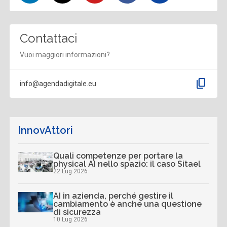
Contattaci
Vuoi maggiori informazioni?
content_copy
info@agendadigitale.eu
InnovAttori
Quali competenze per portare la
physical AI nello spazio: il caso Sitael
22 Lug 2026
AI in azienda, perché gestire il
cambiamento è anche una questione
di sicurezza
10 Lug 2026