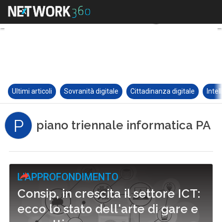
Ultimi articoli
Sovranità digitale
Cittadinanza digitale
Intel
P
piano triennale informatica PA
L'APPROFONDIMENTO
Consip, in crescita il settore ICT:
ecco lo stato dell'arte di gare e