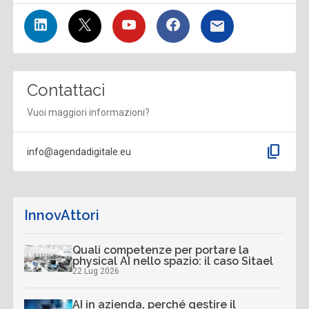
Contattaci
Vuoi maggiori informazioni?
content_copy
info@agendadigitale.eu
InnovAttori
Quali competenze per portare la
physical AI nello spazio: il caso Sitael
22 Lug 2026
AI in azienda, perché gestire il