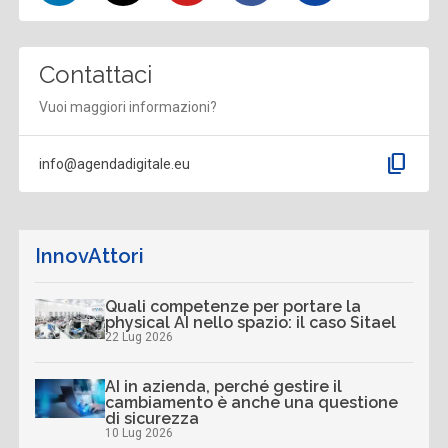
Contattaci
Vuoi maggiori informazioni?
content_copy
info@agendadigitale.eu
InnovAttori
Quali competenze per portare la
physical AI nello spazio: il caso Sitael
22 Lug 2026
AI in azienda, perché gestire il
cambiamento è anche una questione
di sicurezza
10 Lug 2026